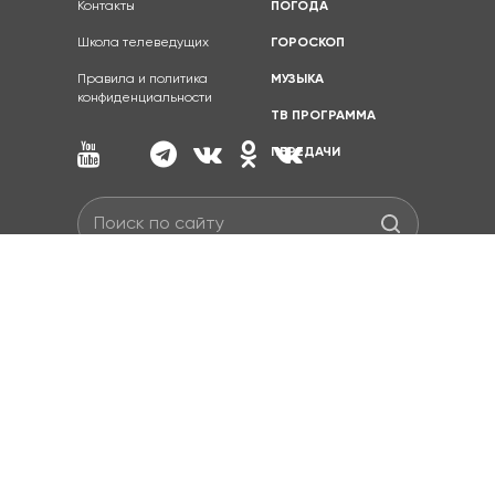
Контакты
ПОГОДА
Школа телеведущих
ГОРОСКОП
Правила и политика
МУЗЫКА
конфиденциальности
ТВ ПРОГРАММА
ПЕРЕДАЧИ
Полное или частичное копирование материалов
запрещено.
При согласованном использовании материалов
сайта необходима ссылка на ресурс.
© НСК 49, 2026
Разработка сайта —
Интернет Перспектива